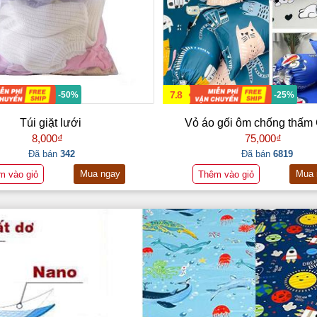
7.8
-50%
-25%
Túi giặt lưới
Vỏ áo gối ôm chống thấm 
8,000₫
75,000₫
Đã bán
342
Đã bán
6819
Mua ngay
Mua 
m vào giỏ
Thêm vào giỏ