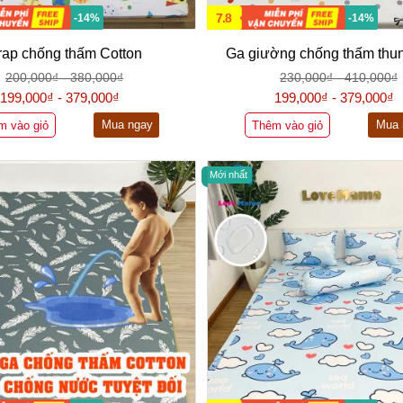
7.8
-14%
-14%
rap chống thấm Cotton
Ga giường chống thấm thun
200,000₫ - 380,000₫
230,000₫ - 410,000₫
199,000₫ - 379,000₫
199,000₫ - 379,000₫
Mua ngay
Mua 
m vào giỏ
Thêm vào giỏ
Mới nhất