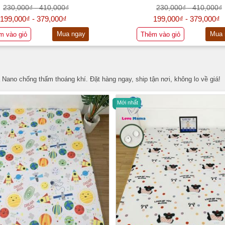
230,000₫ - 410,000₫
230,000₫ - 410,000₫
199,000₫ - 379,000₫
199,000₫ - 379,000₫
Mua ngay
Mua 
m vào giỏ
Thêm vào giỏ
 Nano chống thấm thoáng khí. Đặt hàng ngay, ship tận nơi, không lo về giá!
Mới nhất