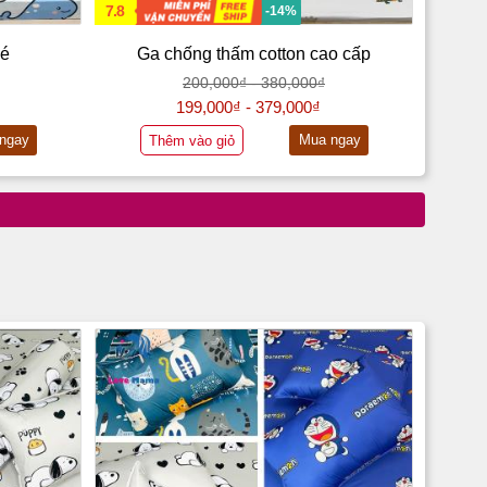
7.8
-14%
bé
Ga chống thấm cotton cao cấp
200,000₫ - 380,000₫
199,000₫ - 379,000₫
ngay
Mua ngay
Thêm vào giỏ