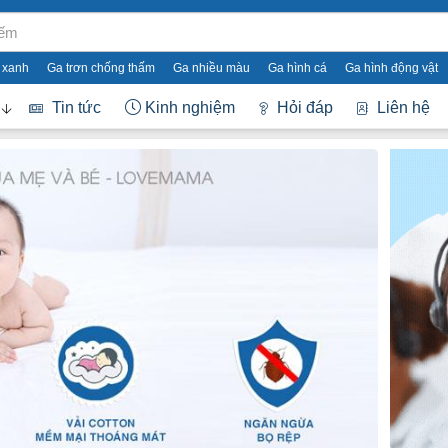
 xanh
Ga trơn chống thấm
Ga nhiều màu
Ga hình cá
Ga hình động vật
Tin tức
Kinh nghiệm
Hỏi đáp
Liên hệ