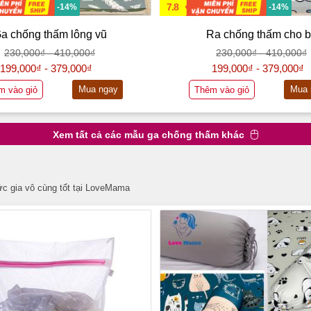
7.8
-14%
-14%
a chống thấm lông vũ
Ra chống thấm cho 
230,000₫ - 410,000₫
230,000₫ - 410,000₫
199,000₫ - 379,000₫
199,000₫ - 379,000₫
Mua ngay
Mua 
m vào giỏ
Thêm vào giỏ
Xem tất cả các mẫu ga chống thấm khác
ức gia vô cùng tốt tại LoveMama