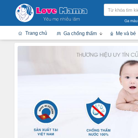
Ga
Tìm
chống
kiếm
thấm
Ga màu
LoveMama
Trang chủ
Ga chống thấm
Mẹ và bé
Cotton
cao
cấp
-
tin
tức
mẹ
và
bé