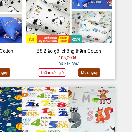
7.8
-25%
Cotton
Bộ 2 áo gối chống thấm Cotton
105,000₫
Đã bán
8941
ngay
Mua ngay
Thêm vào giỏ