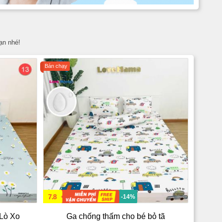
ạn nhé!
Bán chạy
7.8
-14%
Lò Xo
Ga chống thấm cho bé bỏ tã