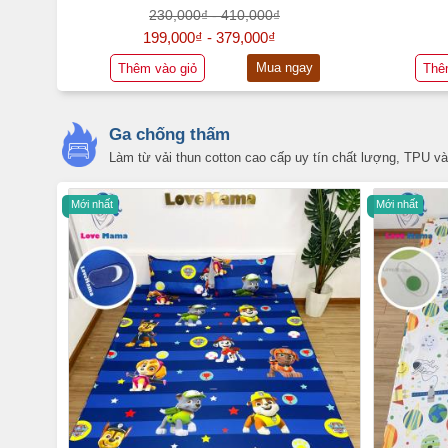
230,000₫ - 410,000₫
199,000₫ - 379,000₫
Mua ngay
Thêm vào giỏ
Thê
Ga chống thấm
Làm từ vải thun cotton cao cấp uy tín chất lượng, TPU và
Mới nhất
Mới nhất