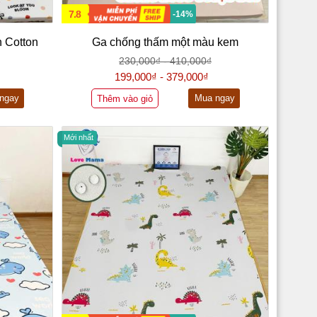
7.8
-14%
 Cotton
Ga chống thấm một màu kem
230,000₫ - 410,000₫
199,000₫ - 379,000₫
ngay
Mua ngay
Thêm vào giỏ
Mới nhất