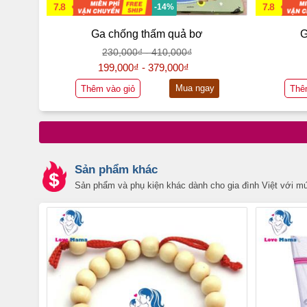
7.8
7.8
-14%
Ga chống thấm quả bơ
G
230,000₫ - 410,000₫
199,000₫ - 379,000₫
Mua ngay
Thêm vào giỏ
Thê
Sản phẩm khác
Sản phẩm và phụ kiện khác dành cho gia đình Việt với m