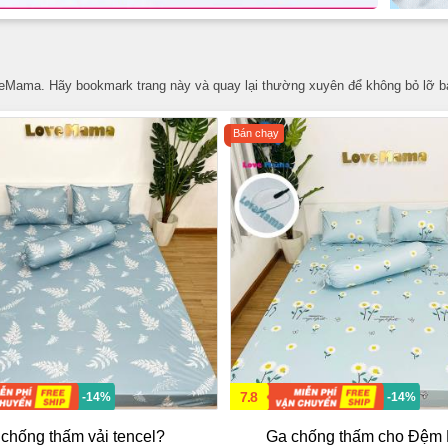
oveMama. Hãy bookmark trang này và quay lại thường xuyên để không bỏ lỡ b
Bán chạy
7.8
-14%
-14%
 chống thấm vải tencel?
Ga chống thấm cho Đệm 