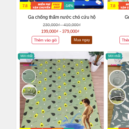
7.8
7.8
-14%
Ga chống thấm nước chó cứu hộ
G
230,000₫ - 410,000₫
199,000₫ - 379,000₫
Mua ngay
Thêm vào giỏ
Thê
Mới nhất
Mới nhất