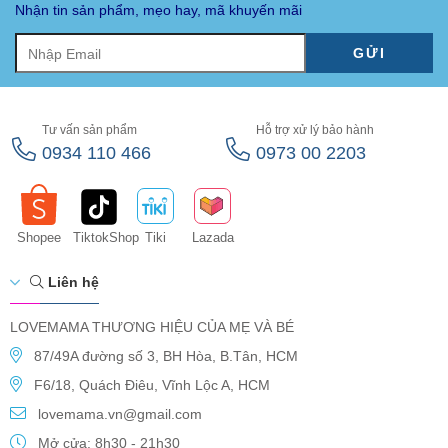
Nhận tin sản phẩm, mẹo hay, mã khuyến mãi
GỬI
Tư vấn sản phẩm
Hỗ trợ xử lý bảo hành
0934 110 466
0973 00 2203
Shopee
TiktokShop
Tiki
Lazada
Liên hệ
LOVEMAMA THƯƠNG HIỆU CỦA MẸ VÀ BÉ
87/49A đường số 3, BH Hòa, B.Tân, HCM
F6/18, Quách Điêu, Vĩnh Lộc A, HCM
lovemama.vn@gmail.com
Mở cửa: 8h30 - 21h30