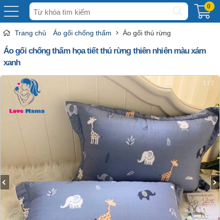
Tìm
0
kiếm
Trang chủ
Áo gối chống thấm
Áo gối thú rừng
Áo gối chống thấm họa tiết thú rừng thiên nhiên màu xám
xanh
1 / 2