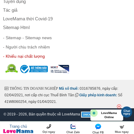
Tuyển dụng
Tác giả
LoveMama thời Covid-19
Sitemap Html
- Sitemap
- Sitemap news
- Người chịu trách nhiệm
- Khiếu nại chất lượng
THÔNG TIN DOANH NGHIỆP
Mã số thuế:
0316785876, ngày cấp:
02/04/2021, nơi cấp chi cục Thuế Bình Tân
Giấy phép kinh doanh:
Số
41W8060254, ngày 01/04/2021.
Chat
LoveMama
ngay
© 2019 - 2026, Bản quyền thuộc về
LoveMama
Online
Trang chủ
Gọi ngay
Mua ngay
Chat Zalo
Chat FB