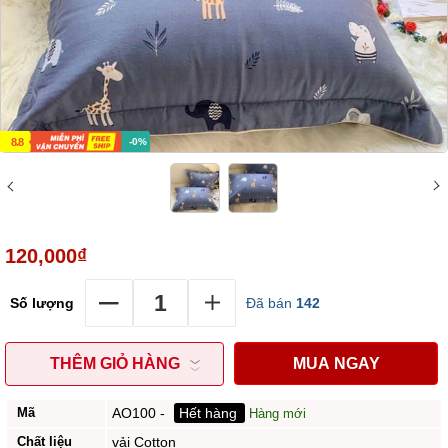
8.8
-0%
120,000₫
Số lượng
Đã bán
142
THÊM GIỎ HÀNG
MUA NGAY
Mã
AO100
-
Hết hàng
Hàng mới
Chất liệu
vải Cotton