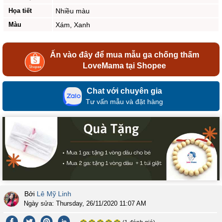
Họa tiết
Nhiều màu
Màu
Xám, Xanh
Ấn vào đây để mua mẫu ga chống thấm
LoveMama tại Shopee
Chat với chuyên gia
Tư vấn mẫu và đặt hàng
Bởi
Lê Mỹ Linh
Ngày sửa:
Thursday, 26/11/2020 11:07 AM