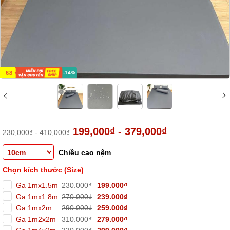
6.8
-14%
199,000₫ - 379,000₫
230,000₫ - 410,000₫
Chiều cao nệm
Chọn kích thước (Size)
Ga 1mx1.5m
230.000₫
199.000₫
Ga 1mx1.8m
270.000₫
239.000₫
Ga 1mx2m
290.000₫
259.000₫
Ga 1m2x2m
310.000₫
279.000₫