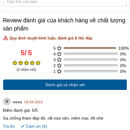
Review đánh giá của khách hàng về chất lượng
sản phẩm
Quy định duyệt bình luận, đánh giá & Hỏi đáp
5
100%
5
/
5
4
0%
3
0%
2
0%
(
2
nhận xét)
1
0%
Đánh giá và nhận xét
V
veve
19-04-2023
Điểm đánh giá:
5
/
5
Ga chống thám đẹp đó, rất vừa nện, mềm mại, tốt nhé
Trả lời
Cảm ơn (
6
)