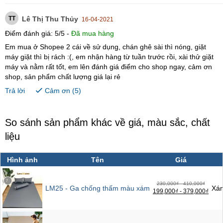
TT
Lê Thị Thu Thủy
16-04-2021
Điểm đánh giá:
5
/
5
-
Đã mua hàng
Em mua ở Shopee 2 cái về sử dụng, chán ghê sài thì nóng, giặt
máy giặt thì bị rách :(, em nhận hàng từ tuần trước rồi, xài thử giặt
máy và nằm rất tốt, em lên đánh giá điểm cho shop ngay, cảm ơn
shop, sản phẩm chất lượng giá lại rẻ
Trả lời
Cảm ơn (
5
)
So sánh sản phẩm khác về giá, màu sắc, chất
liệu
Hình ảnh
Tên
Giá
230,000₫ - 410,000₫
LM25 - Ga chống thấm màu xám
Xá
199,000₫ - 379,000₫