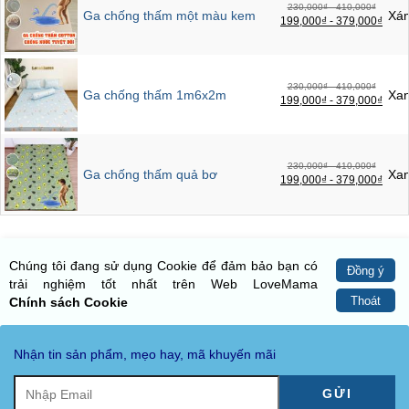
230,000₫ - 410,000₫
Ga chống thấm một màu kem
Xá
199,000₫ - 379,000₫
230,000₫ - 410,000₫
Ga chống thấm 1m6x2m
Xan
199,000₫ - 379,000₫
230,000₫ - 410,000₫
Ga chống thấm quả bơ
Xa
199,000₫ - 379,000₫
Chúng tôi đang sử dụng Cookie để đảm bảo bạn có
Đồng ý
trải nghiệm tốt nhất trên Web LoveMama
Thoát
Chính sách Cookie
Nhận tin sản phẩm, mẹo hay, mã khuyến mãi
GỬI