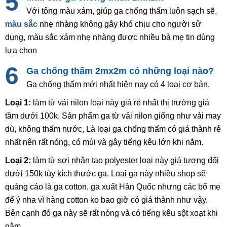
Với tông màu xám, giúp ga chống thấm luôn sạch sẽ,
màu sắc
nhẹ nhàng không gây khó chịu cho người sử
dụng, màu sắc xám nhẹ nhàng được nhiều bà mẹ tin dùng
lựa chọn
Ga chống thấm 2mx2m có những loại nào?
Ga chống thấm mới nhất hiện nay có 4 loại cơ bản.
Loại 1:
làm từ vải nilon loại này giá rẻ nhất thị trường giá
tầm dưới 100k. Sản phẩm ga từ vải nilon giống như vải may
dù, không thấm nước, Là loại ga chống thấm có giá thành rẻ
nhất nên rất nóng, có mùi và gây tiếng kêu lớn khi nằm.
Loại 2:
làm từ sợi nhân tạo polyester loại này giá tương đối
dưới 150k tùy kích thước ga. Loại ga này nhiều shop sẽ
quảng cáo là ga cotton, ga xuất Hàn Quốc nhưng các bố mẹ
để ý nha vì hàng cotton ko bao giờ có giá thành như vậy.
Bên cạnh đó ga này sẽ rất nóng và có tiếng kêu sột xoạt khi
nằm.