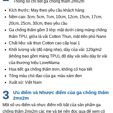
Thông số chi tiết ga chống thấm 2mx2m
Kích thước: May theo yêu cầu khách hàng
Nệm cao: 3cm, 5cm, 7cm, 10cm, 12cm, 15cm, 17cm,
20cm, 25cm, 30cm, theo yêu cầu
Ga chống thấm gồm 3 lớp: mặt dưới cáng màng chống
thấm TPU, giữa là vải Cotton Thun, mặt trên phủ Nano
Chất liệu: vải thun Cotton cao cấp loại 1
Khối lượng vải (độ nặng nhẹ), dày của vải: 120g/m2
(không bao gồm màng TPU), độ dày vải siêu dày từ vải
của thương hiệu LoveMama
Họa tiết: ga chống thấm trơn, không có họa tiết
Tông màu chủ đạo của ga: màu xám đen
Xuất xứ: Việt Nam
Ưu điểm và Nhược điểm của ga chống thấm
2mx2m
Một số ưu điểm và nhực điểm nổi bật của sản phẩm ga
chống thấm 2mx2m các mẹ và bé nên đọc qua để xem có