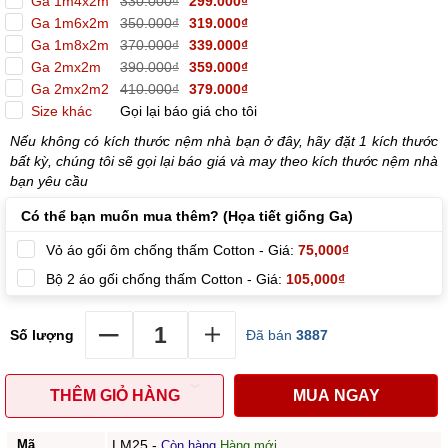
Ga 1m4x2m
330.000₫
299.000₫
Ga 1m6x2m
350.000₫
319.000₫
Ga 1m8x2m
370.000₫
339.000₫
Ga 2mx2m
390.000₫
359.000₫
Ga 2mx2m2
410.000₫
379.000₫
Size khác
Gọi lại báo giá cho tôi
Nếu không có kích thước nệm nhà bạn ở đây, hãy đặt 1 kích thước
bất kỳ, chúng tôi sẽ gọi lại báo giá và may theo kích thước nệm nhà
bạn yêu cầu
Có thể bạn muốn mua thêm? (Họa tiết giống Ga)
Vỏ áo gối ôm chống thấm Cotton - Giá:
75,000₫
Bộ 2 áo gối chống thấm Cotton - Giá:
105,000₫
Số lượng
Đã bán
3887
THÊM GIỎ HÀNG
MUA NGAY
Mã
LM25
-
Còn hàng
Hàng mới