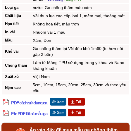
Loại ga
nước, Ga chống thấm màu xám
Chất liệu
Vải thun lụa cao cấp loại 1, mềm mại, thoáng mát
Họa tiết
Không họa tiết, màu trơn
In vải
Nhuộm vải 1 màu
Màu
Xám, Đen
Ga chống thấm tại VN đều khổ 1m60 (to hơn nối
Khổ vải
gấp 2 bên)
Làm từ Màng TPU sử dụng trong y khoa và Nano
Chống thấm
kháng khuẩn
Xuất xứ
Việt Nam
5cm, 10cm, 15cm, 20cm, 25cm, 30cm và theo yêu
Nệm cao
cầu
Xem
PDF cách sử dụng ga
Xem
File PDF tất cả mẫu ga
Ấn vào đây để mua mẫu ga chống thấm