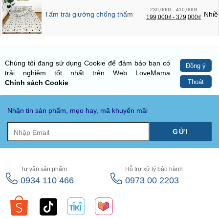
230,000₫ - 410,000₫
Tấm trải giường chống thấm
Nhiề
199,000₫ - 379,000₫
Chúng tôi đang sử dụng Cookie để đảm bảo bạn có
Đồng ý
trải nghiệm tốt nhất trên Web LoveMama
Thoát
Chính sách Cookie
Nhận tin sản phẩm, mẹo hay, mã khuyến mãi
GỬI
Tư vấn sản phẩm
Hỗ trợ xử lý bảo hành
0934 110 466
0973 00 2203