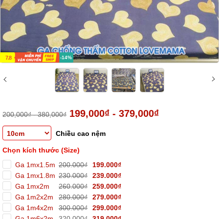
7.8
-14%
199,000₫ - 379,000₫
200,000₫ - 380,000₫
Chiều cao nệm
Chọn kích thước (Size)
Ga 1mx1.5m
200.000₫
199.000₫
Ga 1mx1.8m
230.000₫
239.000₫
Ga 1mx2m
260.000₫
259.000₫
Ga 1m2x2m
280.000₫
279.000₫
Ga 1m4x2m
300.000₫
299.000₫
Ga 1m6x2m
320.000₫
319.000₫