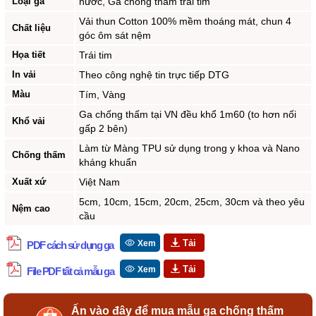
Loại ga
nước, Ga chống thấm trái tim
Vải thun Cotton 100% mềm thoáng mát, chun 4
Chất liệu
góc ôm sát nệm
Họa tiết
Trái tim
In vải
Theo công nghệ tin trực tiếp DTG
Màu
Tím, Vàng
Ga chống thấm tại VN đều khổ 1m60 (to hơn nối
Khổ vải
gấp 2 bên)
Làm từ Màng TPU sử dụng trong y khoa và Nano
Chống thấm
kháng khuẩn
Xuất xứ
Việt Nam
5cm, 10cm, 15cm, 20cm, 25cm, 30cm và theo yêu
Nệm cao
cầu
Xem
PDF cách sử dụng ga
Xem
File PDF tất cả mẫu ga
Ấn vào đây để mua mẫu ga chống thấm