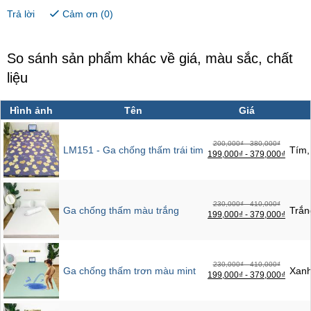
Trả lời
Cảm ơn (
0
)
So sánh sản phẩm khác về giá, màu sắc, chất
liệu
Hình ảnh
Tên
Giá
200,000₫ - 380,000₫
LM151 - Ga chống thấm trái tim
Tím,
199,000₫ - 379,000₫
230,000₫ - 410,000₫
Ga chống thấm màu trắng
Trắn
199,000₫ - 379,000₫
230,000₫ - 410,000₫
Ga chống thấm trơn màu mint
Xan
199,000₫ - 379,000₫