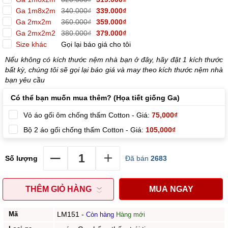
Ga 1m8x2m
340.000₫
339.000₫
Ga 2mx2m
360.000₫
359.000₫
Ga 2mx2m2
380.000₫
379.000₫
Size khác
Gọi lại báo giá cho tôi
Nếu không có kích thước nệm nhà bạn ở đây, hãy đặt 1 kích thước
bất kỳ, chúng tôi sẽ gọi lại báo giá và may theo kích thước nệm nhà
bạn yêu cầu
Có thể bạn muốn mua thêm? (Họa tiết giống Ga)
Vỏ áo gối ôm chống thấm Cotton - Giá:
75,000₫
Bộ 2 áo gối chống thấm Cotton - Giá:
105,000₫
Số lượng
Đã bán
2683
THÊM GIỎ HÀNG
MUA NGAY
Mã
LM151
-
Còn hàng
Hàng mới