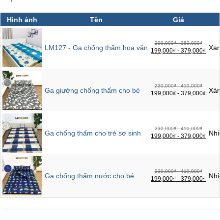
Hình ảnh
Tên
Giá
200,000₫ - 380,000₫
LM127 - Ga chống thấm hoa văn
Xan
199,000₫ - 379,000₫
230,000₫ - 410,000₫
Ga giường chống thấm cho bé
Xá
199,000₫ - 379,000₫
230,000₫ - 410,000₫
Ga chống thấm cho trẻ sơ sinh
Nhi
199,000₫ - 379,000₫
230,000₫ - 410,000₫
Ga chống thấm nước cho bé
Nhi
199,000₫ - 379,000₫