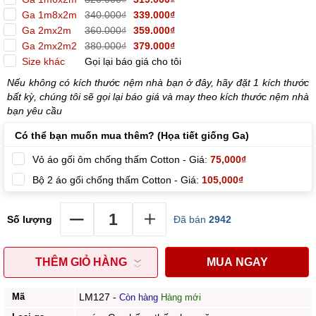
Ga 1m8x2m
340.000₫
339.000₫
Ga 2mx2m
360.000₫
359.000₫
Ga 2mx2m2
380.000₫
379.000₫
Size khác
Gọi lại báo giá cho tôi
Nếu không có kích thước nệm nhà bạn ở đây, hãy đặt 1 kích thước
bất kỳ, chúng tôi sẽ gọi lại báo giá và may theo kích thước nệm nhà
bạn yêu cầu
Có thể bạn muốn mua thêm? (Họa tiết giống Ga)
Vỏ áo gối ôm chống thấm Cotton - Giá:
75,000₫
Bộ 2 áo gối chống thấm Cotton - Giá:
105,000₫
Số lượng
Đã bán
2942
THÊM GIỎ HÀNG
MUA NGAY
Mã
LM127
-
Còn hàng
Hàng mới