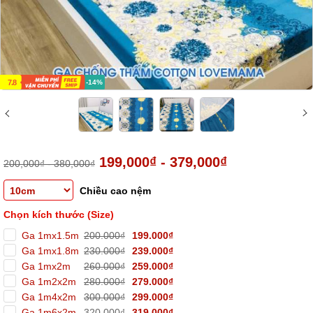
7.8
-14%
199,000₫ - 379,000₫
200,000₫ - 380,000₫
Chiều cao nệm
Chọn kích thước (Size)
Ga 1mx1.5m
200.000₫
199.000₫
Ga 1mx1.8m
230.000₫
239.000₫
Ga 1mx2m
260.000₫
259.000₫
Ga 1m2x2m
280.000₫
279.000₫
Ga 1m4x2m
300.000₫
299.000₫
Ga 1m6x2m
320.000₫
319.000₫