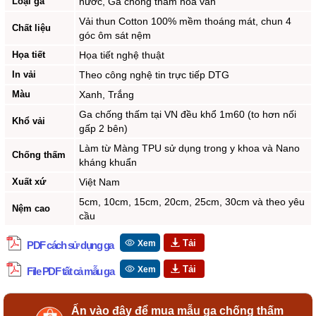
Loại ga
nước, Ga chống thấm hoa văn
Vải thun Cotton 100% mềm thoáng mát, chun 4
Chất liệu
góc ôm sát nệm
Họa tiết
Họa tiết nghệ thuật
In vải
Theo công nghệ tin trực tiếp DTG
Màu
Xanh, Trắng
Ga chống thấm tại VN đều khổ 1m60 (to hơn nối
Khổ vải
gấp 2 bên)
Làm từ Màng TPU sử dụng trong y khoa và Nano
Chống thấm
kháng khuẩn
Xuất xứ
Việt Nam
5cm, 10cm, 15cm, 20cm, 25cm, 30cm và theo yêu
Nệm cao
cầu
Xem
PDF cách sử dụng ga
Xem
File PDF tất cả mẫu ga
Ấn vào đây để mua mẫu ga chống thấm