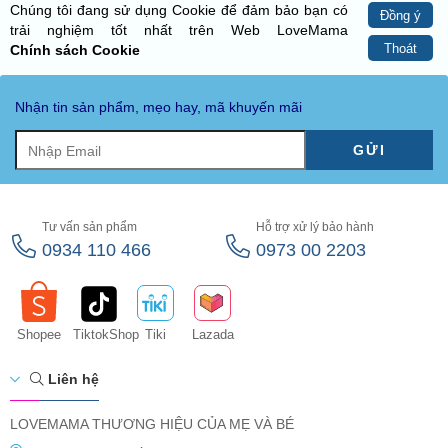
Chúng tôi đang sử dụng Cookie để đảm bảo bạn có
Đồng ý
trải nghiệm tốt nhất trên Web LoveMama
Thoát
Chính sách Cookie
Nhận tin sản phẩm, mẹo hay, mã khuyến mãi
GỬI
Tư vấn sản phẩm
Hỗ trợ xử lý bảo hành
0934 110 466
0973 00 2203
Shopee
TiktokShop
Tiki
Lazada
Liên hệ
LOVEMAMA THƯƠNG HIỆU CỦA MẸ VÀ BÉ