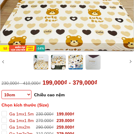
9.8
-14%
199,000₫ - 379,000₫
230,000₫ - 410,000₫
Chiều cao nệm
Chọn kích thước (Size)
Ga 1mx1.5m
230.000₫
199.000₫
Ga 1mx1.8m
270.000₫
239.000₫
Ga 1mx2m
290.000₫
259.000₫
Ga 1m2x2m
310.000₫
279.000₫