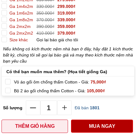
Ga 1m4x2m
330.000₫
299.000₫
Ga 1m6x2m
350.000₫
319.000₫
Ga 1m8x2m
370.000₫
339.000₫
Ga 2mx2m
390.000₫
359.000₫
Ga 2mx2m2
410.000₫
379.000₫
Size khác
Gọi lại báo giá cho tôi
Nếu không có kích thước nệm nhà bạn ở đây, hãy đặt 1 kích thước
bất kỳ, chúng tôi sẽ gọi lại báo giá và may theo kích thước nệm nhà
bạn yêu cầu
Có thể bạn muốn mua thêm? (Họa tiết giống Ga)
Vỏ áo gối ôm chống thấm Cotton - Giá:
75,000₫
Bộ 2 áo gối chống thấm Cotton - Giá:
105,000₫
Số lượng
Đã bán
1801
THÊM GIỎ HÀNG
MUA NGAY