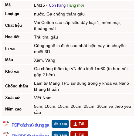
Mã
LM15
-
Còn hàng
Hàng mới
Loại ga
nước, Ga chống thấm gấu
Vải Cotton cao cấp siêu dày loại 1, mềm mại,
Chất liệu
thoáng mát
Họa tiết
Trái tim, gấu
Công nghệ in đỉnh cao nhất hiện nay: in chuyển
In vải
nhiệt 3D
Màu
Xám, Vàng
Ga chống thấm tại VN đều khổ 1m60 (to hơn nối
Khổ vải
gấp 2 bên)
Làm từ Màng TPU sử dụng trong y khoa và Nano
Chống thấm
kháng khuẩn
Xuất xứ
Việt Nam
5cm, 10cm, 15cm, 20cm, 25cm, 30cm và theo yêu
Nệm cao
cầu
Xem
PDF cách sử dụng ga
Xem