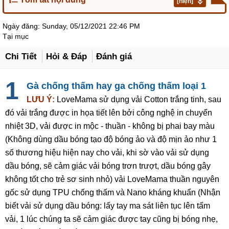
[hiện]
Ngày đăng:
Sunday, 05/12/2021 22:46 PM
Tại mục
Chi Tiết
Hỏi & Đáp
Đánh giá
Gà chống thấm hay ga chống thấm loại 1
LƯU Ý:
LoveMama sử dụng vải Cotton trắng tinh, sau
đó vải trắng được in họa tiết lên bởi công nghệ in chuyển
nhiệt 3D, vải được in mộc - thuần - không bị phai bay màu
(Không dùng dầu bóng tạo độ bóng ảo và độ mịn ảo như 1
số thương hiệu hiện nay cho vải, khi sờ vào vải sử dụng
dầu bóng, sẽ cảm giác vải bóng trơn trượt, dầu bóng gây
không tốt cho trẻ sơ sinh nhỏ) vải LoveMama thuần nguyên
gốc sử dụng TPU chống thấm và Nano kháng khuẩn (Nhận
biết vải sử dụng dầu bóng: lấy tay ma sát liên tục lên tấm
vải, 1 lúc chúng ta sẽ cảm giác được tay cũng bị bóng nhẹ,