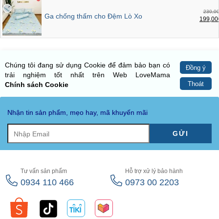
230,00
Ga chống thấm cho Đệm Lò Xo
199,00
Chúng tôi đang sử dụng Cookie để đảm bảo bạn có
Đồng ý
trải nghiệm tốt nhất trên Web LoveMama
Thoát
Chính sách Cookie
Nhận tin sản phẩm, mẹo hay, mã khuyến mãi
GỬI
Tư vấn sản phẩm
Hỗ trợ xử lý bảo hành
0934 110 466
0973 00 2203