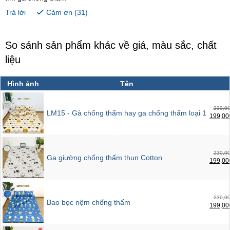
Trả lời
Cảm ơn (
31
)
So sánh sản phẩm khác về giá, màu sắc, chất
liệu
Hình ảnh
Tên
230,00
LM15 - Gà chống thấm hay ga chống thấm loại 1
199,00
230,00
Ga giường chống thấm thun Cotton
199,00
230,00
Bao bọc nệm chống thấm
199,00