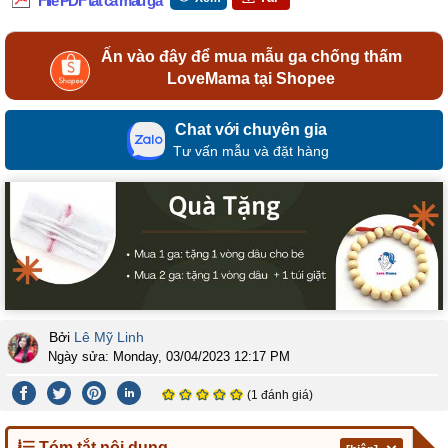
File PDF tất cả mẫu ga
Ấn vào đây để mua mẫu ga chống thấm
LoveMama tại Shopee
Chat với chuyên gia
Tư vấn mẫu và đặt hàng
Bởi
Lê Mỹ Linh
Ngày sửa:
Monday, 03/04/2023 12:17 PM
(1 đánh giá)
Tóm tắt nội dung