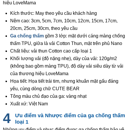
hiệu LoveMama
Kích thước: May theo yêu cầu khách hàng
Nệm cao: 3cm, 5cm, 7cm, 10cm, 12cm, 15cm, 17cm,
20cm, 25cm, 30cm, theo yêu cầu
Ga chống thấm
gồm 3 lớp: mặt dưới cáng màng chống
thấm TPU, giữa là vải Cotton Thun, mặt trên phủ Nano
Chất liệu: vải thun Cotton cao cấp loại 1
Khối lượng vải (độ nặng nhẹ), dày của vải: 120g/m2
(không bao gồm màng TPU), độ dày vải siêu dày từ vải
của thương hiệu LoveMama
Họa tiết: Họa tiết trái tim, nhưng khuân mặt gấu đáng
yêu, cùng dòng chữ CUTE BEAR
Tông màu chủ đạo của ga: vàng nhạt
Xuất xứ: Việt Nam
Ưu điểm và Nhược điểm của ga chống thấm
loại 1
Những ưu điểm và nhực điểm được ga chống thấm bảo vệ