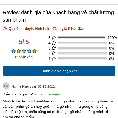
Review đánh giá của khách hàng về chất lượng
sản phẩm
Quy định duyệt bình luận, đánh giá & Hỏi đáp
5
100%
5
/
5
4
0%
3
0%
2
0%
(
1
nhận xét)
1
0%
Đánh giá và nhận xét
HN
Hanh Nguyen
05-12-2021
Điểm đánh giá:
5
/
5
-
Đã mua hàng
Mình trước tìm tới LoveMama cũng gõ nhầm là Gà chống thấm, vì
cái bàn phím gõ ấn hay quên, mà gõ nhầm mà google nó cũng
hiểu lên kệ lun, chắc cũng có nhiều bạn gõ nhầm giống mình khi
tìm ga chống thấm