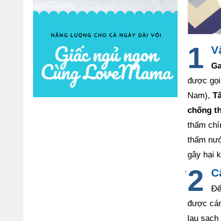
V
Ga
được gọi
Nam),
T
chống t
thấm chí
thấm nướ
gây hại 
C
↑
Để
được cán
lau sạch 