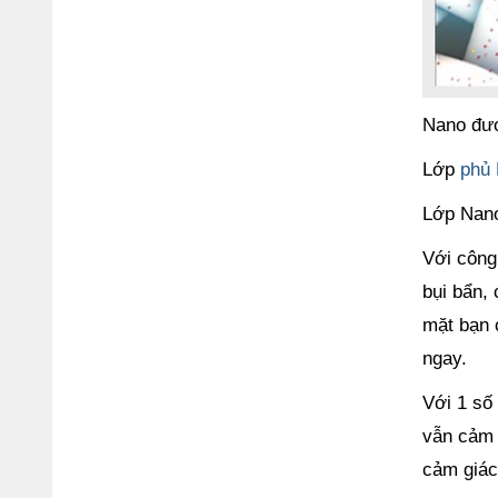
Nano đượ
Lớp
phủ
Lớp Nano
Với công
bụi bẩn, 
mặt bạn 
ngay.
Với 1 số
vẫn cảm 
cảm giác