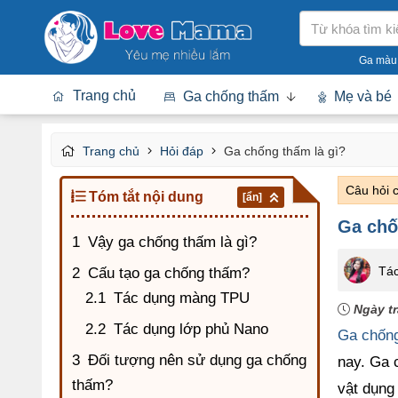
Tìm
kiếm
Ga màu
Trang chủ
Ga chống thấm
Mẹ và bé
Trang chủ
Hỏi đáp
Ga chống thấm là gì?
Câu hỏi 
Tóm tắt nội dung
[ẩn]
Ga chố
Vậy ga chống thấm là gì?
Tác
Cấu tạo ga chống thấm?
Tác dụng màng TPU
Ngày tr
Tác dụng lớp phủ Nano
Ga chốn
Đối tượng nên sử dụng ga chống
nay. Ga 
thấm?
vật dụng