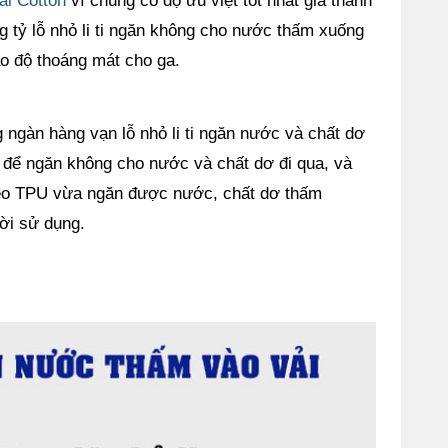
ải Cotton
vì chúng có độ ưu việt tốt nhất giá thành
tỷ lỗ nhỏ li ti ngăn không cho nước thấm xuống
ạo độ thoáng mát cho ga.
g ngàn hàng vạn lỗ nhỏ li ti ngăn nước và chất dơ
 để ngăn không cho nước và chất dơ đi qua, và
dẻo TPU vừa ngăn được nước, chất dơ thấm
ời sử dụng.