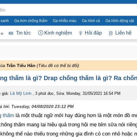
 xanh
Ga trơn chống thấm
Ga nhiều màu
Ga hình cá
Ga hình động vật
Tin tức
Kinh nghiệm
Hỏi đáp
Liên hệ
của
Trần Tiểu Hân
(Tiêu đề có thể bị đổi)
ng thấm là gì? Drap chống thấm là gì? Ra chốn
 giả:
Lê Mỹ Linh
, 3 phút đọc
,
Sửa:
Monday, 31/05/2021 16:54 PM
ả lời:
Tuesday, 04/08/2020 23:12 PM
g thấm
là một thuật ngữ mới hay đúng hơn là một món đồ mới
chống thấm mang lại hiệu quả trong hội mẹ bỉm sữa nói riêng
 không thể nào thiếu trong những gia đình có con nhỏ hoặc 