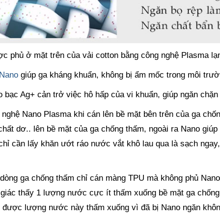
c phủ ở mặt trên của vải cotton bằng công nghệ Plasma lạ
 Nano
giúp ga kháng khuẩn, không bị ẩm mốc trong môi trườ
 bạc Ag+ cản trở việc hô hấp của vi khuẩn, giúp ngăn chặn 
 nghệ Nano Plasma khi cán lên bề mặt bên trên của ga chống
chất dơ.. lên bề mặt của ga chống thấm, ngoài ra Nano giúp b
chỉ cần lấy khăn ướt ráo nước vắt khô lau qua là sạch ngay
 dòng ga chống thấm chỉ cán màng TPU mà không phủ Nano k
giác thấy 1 lượng nước cực ít thấm xuống bề mặt ga chốn
 được lượng nước này thấm xuống vì đã bị Nano ngăn khôn