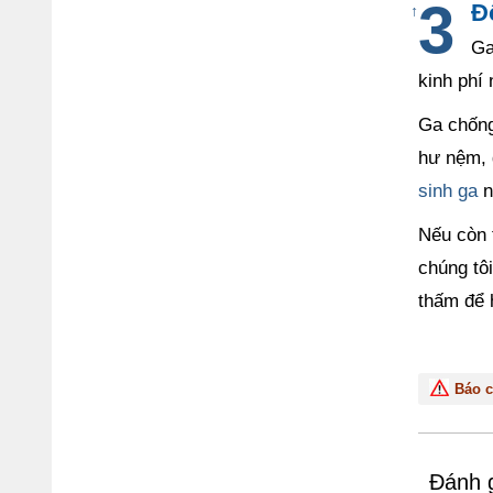
Đ
↑
Ga
kinh phí
Ga chống
hư nệm, g
sinh ga
n
Nếu còn
chúng tô
thấm để 
Báo c
Đánh g