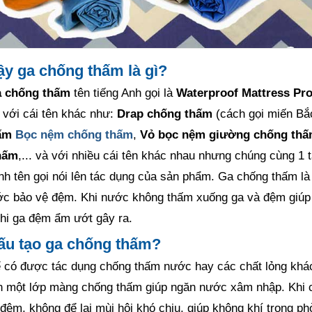
ậy ga chống thấm là gì?
 chống thấm
tên tiếng Anh gọi là
Waterproof Mattress Pro
 với cái tên khác như:
Drap chống thấm
(cách gọi miến Bắ
ấm
Bọc nệm chống thấm
,
Vỏ bọc nệm giường chống th
hấm
,... và với nhiều cái tên khác nhau nhưng chúng cùng 1 
nh tên gọi nói lên tác dụng của sản phẩm. Ga chống thấm là 
c bảo vệ đệm. Khi nước không thấm xuống ga và đệm giúp tặ
khi ga đệm ẩm ướt gây ra.
ấu tạo ga chống thấm?
 có được tác dụng chống thấm nước hay các chất lỏng khá
 một lớp màng chống thấm giúp ngăn nước xâm nhập. Khi có
đệm, không để lại mùi hôi khó chịu, giúp không khí trong p