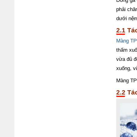
Dòng ga 
phải chă
dưới nệm 
Tá
Màng T
thấm xuố
vừa đủ đ
xuống, v
Màng TPU
Tá