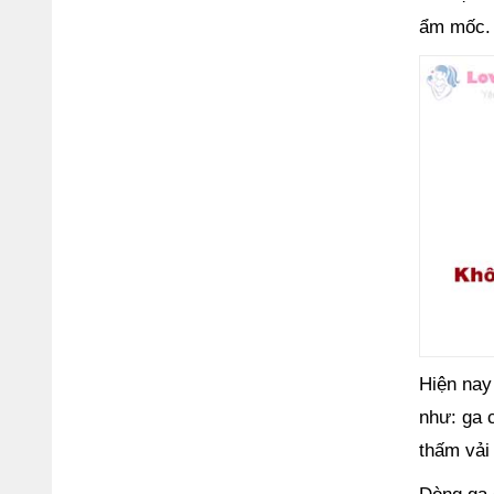
ẩm mốc.
Hiện nay
như: ga 
thấm vải