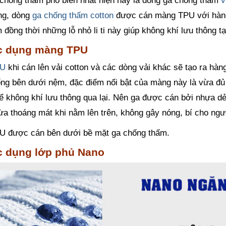
chống thấm phổ biến nhất hiện này là dòng ga chống thấm
v
ng, dòng
ga chống thấm cotton
được cán màng TPU với hàng 
đồng thời những lỗ nhỏ li ti này giúp không khí lưu thông t
c dụng màng TPU
PU
khi cán lên vải cotton và các dòng vải khác sẽ tạo ra hàn
ng bên dưới nệm, đặc điểm nổi bật của màng này là vừa đủ
ể không khí lưu thông qua lại. Nên ga được cán bởi nhựa 
ừa thoáng mát khi nằm lên trên, không gây nóng, bí cho ngư
 được cán bên dưới bề mặt ga chống thấm.
c dụng lớp phủ Nano