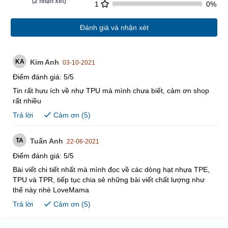
(
2
nhận xét)
1
0%
Đánh giá và nhận xét
KA
Kim Anh
03-10-2021
Điểm đánh giá:
5
/
5
Tin rất hưu ích về nhự TPU mà mình chưa biết, cảm ơn shop
rất nhiều
Trả lời
Cảm ơn (
5
)
TA
Tuấn Anh
22-06-2021
Điểm đánh giá:
5
/
5
Bài viết chi tiết nhất mà mình đọc về các dòng hạt nhựa TPE,
TPU và TPR, tiếp tục chia sẻ những bài viết chất lượng như
thế này nhé LoveMama
Trả lời
Cảm ơn (
5
)