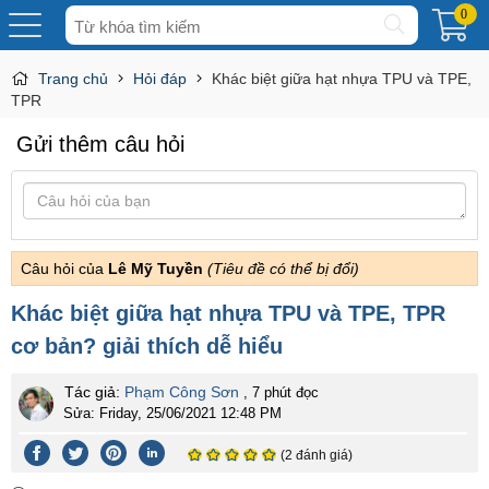
Tìm
0
kiếm
Trang chủ
Hỏi đáp
Khác biệt giữa hạt nhựa TPU và TPE,
TPR
Gửi thêm câu hỏi
Câu hỏi của
Lê Mỹ Tuyền
(Tiêu đề có thể bị đổi)
Khác biệt giữa hạt nhựa TPU và TPE, TPR
cơ bản? giải thích dễ hiểu
Tác giả:
Phạm Công Sơn
, 7 phút đọc
Sửa:
Friday, 25/06/2021 12:48 PM
(2 đánh giá)