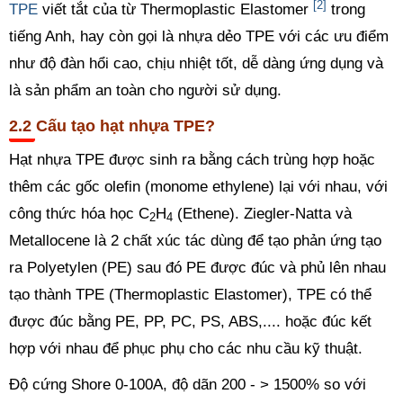
[2]
TPE
viết tắt của từ Thermoplastic Elastomer
trong
tiếng Anh, hay còn gọi là nhựa dẻo TPE với các ưu điểm
như độ đàn hổi cao, chịu nhiệt tốt, dễ dàng ứng dụng và
là sản phẩm an toàn cho người sử dụng.
Cấu tạo hạt nhựa TPE?
Hạt nhựa TPE được sinh ra bằng cách trùng hợp hoặc
thêm các gốc olefin (monome ethylene) lại với nhau, với
công thức hóa học C
H
(Ethene). Ziegler-Natta và
2
4
Metallocene là 2 chất xúc tác dùng để tạo phản ứng tạo
ra Polyetylen (PE) sau đó PE được đúc và phủ lên nhau
tạo thành TPE (Thermoplastic Elastomer), TPE có thể
được đúc bằng PE, PP, PC, PS, ABS,.... hoặc đúc kết
hợp với nhau để phục phụ cho các nhu cầu kỹ thuật.
Độ cứng Shore 0-100A, độ dãn 200 - > 1500% so với