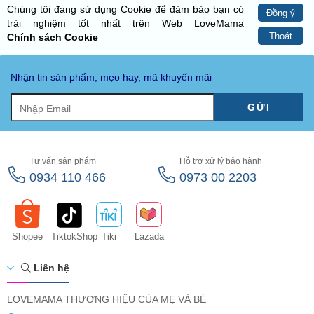
Chúng tôi đang sử dụng Cookie để đảm bảo bạn có
Đồng ý
trải nghiệm tốt nhất trên Web LoveMama
Thoát
Chính sách Cookie
Nhận tin sản phẩm, mẹo hay, mã khuyến mãi
GỬI
Tư vấn sản phẩm
Hỗ trợ xử lý bảo hành
0934 110 466
0973 00 2203
Shopee
TiktokShop
Tiki
Lazada
Liên hệ
LOVEMAMA THƯƠNG HIỆU CỦA MẸ VÀ BÉ