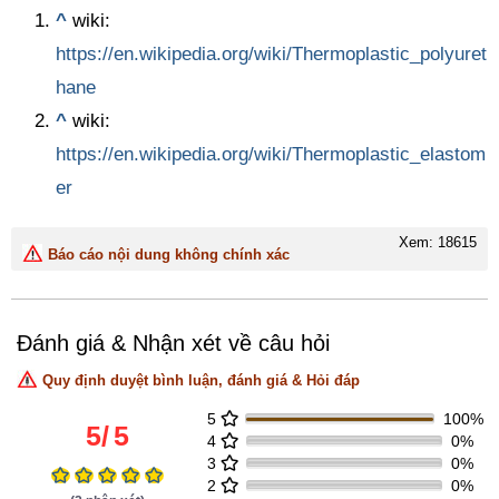
^
wiki:
https://en.wikipedia.org/wiki/Thermoplastic_polyuret
hane
^
wiki:
https://en.wikipedia.org/wiki/Thermoplastic_elastom
er
Xem: 18615
Báo cáo nội dung không chính xác
Đánh giá & Nhận xét về câu hỏi
Quy định duyệt bình luận, đánh giá & Hỏi đáp
5
100%
5
/
5
4
0%
3
0%
2
0%