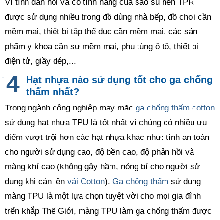
Vì tính đàn hồi và có tính năng của sao su nên TPR
được sử dụng nhiều trong đồ dùng nhà bếp, đồ chơi cần
mềm mại, thiết bị tập thể dục cần mềm mại, các sản
phẩm y khoa cần sự mềm mại, phụ tùng ô tô, thiết bị
điện tử, giầy dép,...
Hạt nhựa nào sử dụng tốt cho ga chống
↑
thấm nhất?
Trong ngành công nghiệp may mặc
ga chống thấm cotton
sử dụng hạt nhựa TPU là tốt nhất vì chúng có nhiều ưu
điểm vượt trội hơn các hạt nhựa khác như: tính an toàn
cho người sử dụng cao, độ bền cao, độ phản hồi và
màng khí cao (không gây hầm, nóng bí cho người sử
dụng khi cán lên
vải Cotton
).
Ga chống thấm
sử dụng
màng TPU là một lựa chọn tuyệt vời cho mọi gia đình
trển khắp Thế Giới, màng TPU làm ga chống thấm được