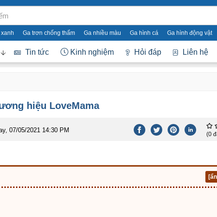
 xanh
Ga trơn chống thấm
Ga nhiều màu
Ga hình cá
Ga hình động vật
Tin tức
Kinh nghiệm
Hỏi đáp
Liên hệ
thương hiệu LoveMama
day, 07/05/2021 14:30 PM
(0 đ
[ẩn