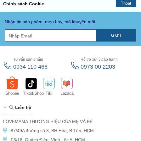
Thoát
Chính sách Cookie
Nhận tin sản phẩm, mẹo hay, mã khuyến mãi
GỬI
Tư vấn sản phẩm
Hỗ trợ xử lý bảo hành
0934 110 466
0973 00 2203
Shopee
TiktokShop
Tiki
Lazada
Liên hệ
LOVEMAMA THƯƠNG HIỆU CỦA MẸ VÀ BÉ
87/49A đường số 3, BH Hòa, B.Tân, HCM
F6/18, Quách Điêu, Vĩnh Lộc A, HCM