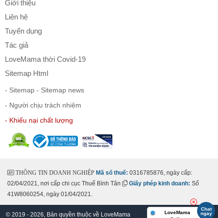
Giới thiệu
Liên hệ
Tuyển dụng
Tác giả
LoveMama thời Covid-19
Sitemap Html
- Sitemap
- Sitemap news
- Người chịu trách nhiệm
- Khiếu nại chất lượng
THÔNG TIN DOANH NGHIỆP
Mã số thuế:
0316785876, ngày cấp:
02/04/2021, nơi cấp chi cục Thuế Bình Tân
Giấy phép kinh doanh:
Số
41W8060254, ngày 01/04/2021.
Chat
LoveMama
ngay
© 2019 - 2026, Bản quyền thuộc về
LoveMama