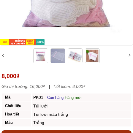
6.8
-50%
8,000₫
Giá thị trường:
16,000₫
|
Tiết kiệm: 8,000₫
Mã
PK01
-
Còn hàng
Hàng mới
Chất liệu
Túi lưới
Họa tiết
Túi lưới màu trắng
Màu
Trắng