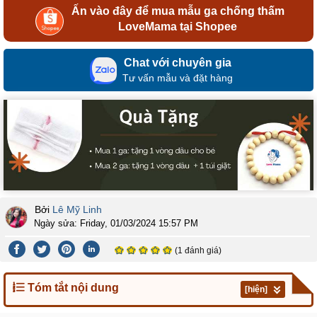
Ấn vào đây để mua mẫu ga chống thấm
LoveMama tại Shopee
Chat với chuyên gia
Tư vấn mẫu và đặt hàng
Bởi
Lê Mỹ Linh
Ngày sửa:
Friday, 01/03/2024 15:57 PM
(1 đánh giá)
Tóm tắt nội dung
[hiện]