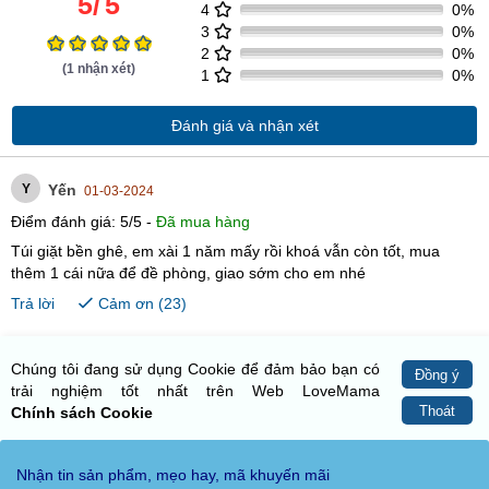
5
/
5
4
0%
3
0%
2
0%
(
1
nhận xét)
1
0%
Đánh giá và nhận xét
Y
Yến
01-03-2024
Điểm đánh giá:
5
/
5
-
Đã mua hàng
Túi giặt bền ghê, em xài 1 năm mấy rồi khoá vẫn còn tốt, mua
thêm 1 cái nữa để đề phòng, giao sớm cho em nhé
Trả lời
Cảm ơn (
23
)
Chúng tôi đang sử dụng Cookie để đảm bảo bạn có
Đồng ý
trải nghiệm tốt nhất trên Web LoveMama
Thoát
Chính sách Cookie
Nhận tin sản phẩm, mẹo hay, mã khuyến mãi